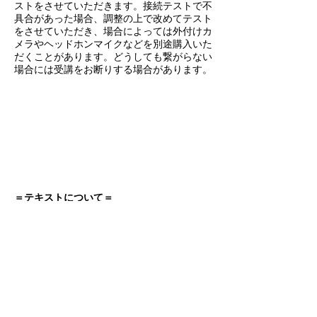
ストをさせていただきます。接続テストで不
具合があった場合、調整の上で改めてテスト
をさせていただき、場合によっては外付けカ
メラやヘッドホンマイクなどを別途購入いた
だくことがあります。どうしても繋がらない
場合には受講をお断りする場合があります。
Skypeのダウンロード
Skypeで通話する方法
＝テキストについて＝
◆チーズプロフェッショナル協会著「チーズ
の教本2018」をテキストとして講習を進め
ていきます。お近くの書店またはチーズプロ
フェッショナル協会に教本をお申込みいただ
き、講座開始日の前に教本がお手元に到着す
るよう、各自ご用意ください。
◆受講料の64,800円にテキスト代は含まれ
ておりませんので、別途ご用意ください。