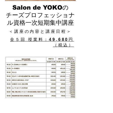
Salon de YOKO
の​
​チーズプロフェッショナ
ル資格一次短期集中講座
＜​講座の内容と講座日程＞
​全５回 授業料：
49,680
円
（税込）
この講座を申し込む