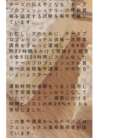
チーズの伝え手となる「チーズ
プロフェッショナル」の呼称資
格を認定する試験を毎年実施し
ています。
お忙しい方のために、チーズプ
ロフェッショナル資格一次対策
講座をぎゅっと凝縮し、全9日
間27時間をかけて実施する授業
を全5日20時間にスリム化した
「チーズプロフェッショナル資
格一次短期集中講座」が今年も
いよいよスタート！
通勤時間や余暇をうまく活用し
て予習復習をしっかりこなして
いただくことで、授業にかける
時間とコストの約25%カットを
実現しました。
この集中講座からもチーズプロ
フェッショナル資格取得者が出
ています。