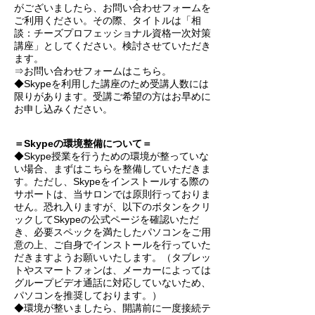
がございましたら、お問い合わせフォームを
ご利用ください。その際、タイトルは「相
談：チーズプロフェッショナル資格一次対策
講座」としてください。検討させていただき
ます。
⇒お問い合わせフォームはこちら。
◆Skypeを利用した講座のため受講人数には
限りがあります。受講ご希望の方はお早めに
お申し込みください。
＝Skypeの環境整備について＝
◆Skype授業を行うための環境が整っていな
い場合、まずはこちらを整備していただきま
す。ただし、Skypeをインストールする際の
サポートは、当サロンでは原則行っておりま
せん。恐れ入りますが、以下のボタンをクリ
ックしてSkypeの公式ページを確認いただ
き、必要スペックを満たしたパソコンをご用
意の上、ご自身でインストールを行っていた
だきますようお願いいたします。（タブレッ
トやスマートフォンは、メーカーによっては
グループビデオ通話に対応していないため、
パソコンを推奨しております。）
◆環境が整いましたら、開講前に一度接続テ